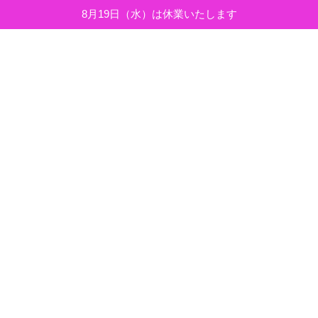
8月19日（水）は休業いたします
コ
ナ
ン
ビ
テ
ゲ
ン
ー
ツ
シ
へ
ョ
ブログ＆お知らせ
ス
ン
キ
に
ッ
移
プ
動
HOME
ブログ＆お知らせ
ブログ
胡蝶蘭 Part2
胡蝶蘭 Part2
2025年4月14日
仕事の終わりにチョット一服。先日ブログで紹介したチンアナゴ
みたいな胡蝶蘭がここまで成長しました。
おまけに3株目にも新た
なチンアナゴが…
しかし、私に似たのか、一緒の方向を向かなく
て好き勝手に延びていってますね（汗）
蕾も膨らんで開花が楽し