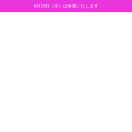
8月19日（水）は休業いたします
コ
ナ
ン
ビ
テ
ゲ
ン
ー
ツ
シ
へ
ョ
ブログ＆お知らせ
ス
ン
キ
に
ッ
移
プ
動
HOME
ブログ＆お知らせ
2026年6月
2026年6月
中敷き交換
ブログ
2026年6月23日
梅雨本番ですね。昨年の9月もそうだったんで
すが、今年の6月は女性の中敷き交換が多いで